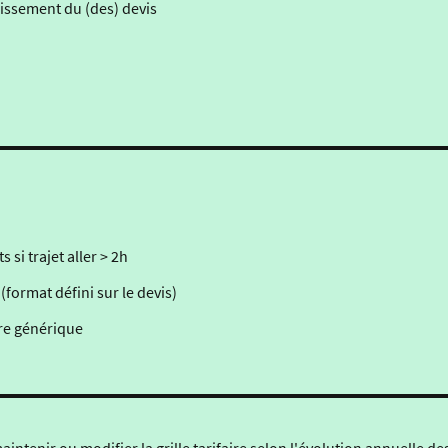
blissement du (des) devis
si trajet aller > 2h
format défini sur le devis)
ire générique